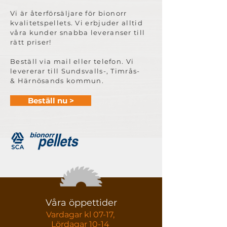
Vi är återförsäljare för bionorr
kvalitetspellets. Vi erbjuder alltid
våra kunder snabba leveranser till
rätt priser!
Beställ via mail eller telefon
. Vi
l
evererar till Sundsvalls-, Timrås-
& Härnösands kommun.
Beställ nu >
Våra öppettider
Vardagar kl 07-17,
Lördagar 10-14